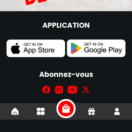
APPLICATION
Abonnez-vous