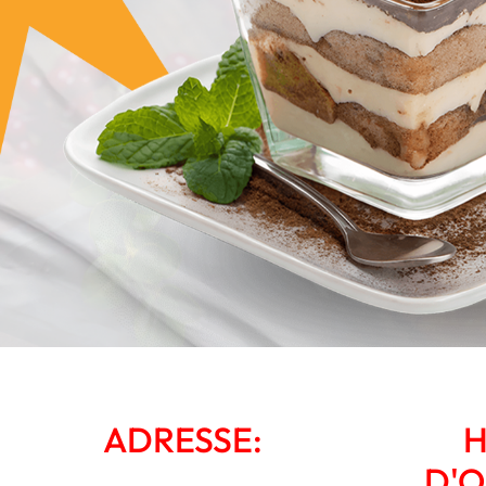
ADRESSE:
H
D'O