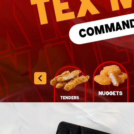
Programme De Fidélité
COMMAN
Avis
Mon Compte
Notre Restaurant
Zones de Livraison
Nuggets
Hot Wings
Tenders