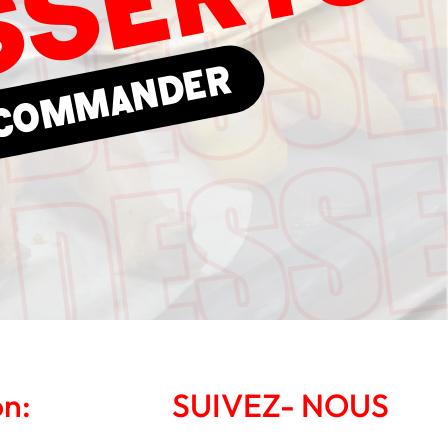
SSERTS
Commander
on:
SUIVEZ- NOUS